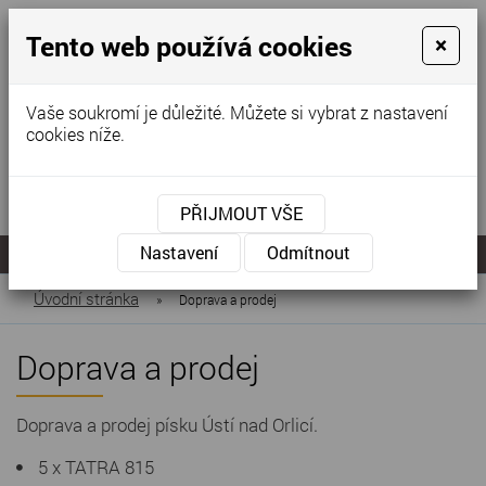
Tento web používá cookies
×
Vaše soukromí je důležité. Můžete si vybrat z nastavení
cookies níže.
KONTAKTUJTE NÁS
KONTAKTUJTE NÁS
+420
PŘIJMOUT VŠE
777
gapa@wo.cz
555
MENU
Nastavení
Odmítnout
059
Úvodní stránka
»
Doprava a prodej
Doprava a prodej
Doprava a prodej písku Ústí nad Orlicí.
5 x TATRA 815