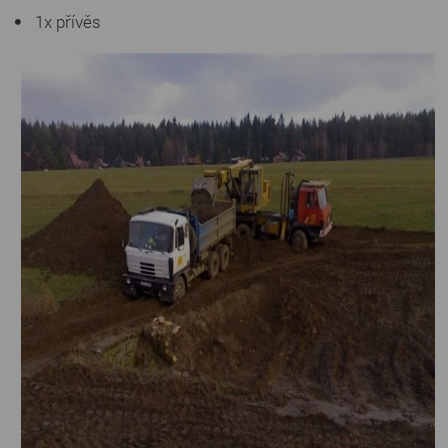
1x přívěs