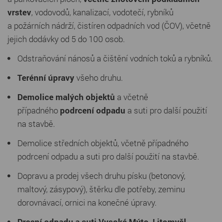
vrstev
, vodovodů, kanalizací, vodotečí, rybníků
a požárních nádrží, čistíren odpadních vod (ČOV), včetně
jejich dodávky od 5 do 100 osob.
Odstraňování nánosů a čištění vodních toků a rybníků.
Terénní úpravy
všeho druhu.
Demolice malých objektů
a včetně
případného
podrcení odpadu
a suti pro další použití
na stavbě.
Demolice středních objektů, včetně případného
podrcení odpadu a suti pro další použití na stavbě.
Dopravu a prodej všech druhu písku (betonový,
maltový, zásypový), štěrku dle potřeby, zeminu
dorovnávací, ornici na konečné úpravy.
Drcení odpadu a suti Vysoké Mýto, Litomyšl